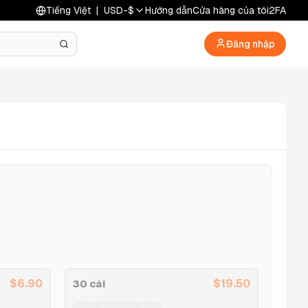
Tiếng Việt
|
USD
-
$
Hướng dẫn
Cửa hàng của tôi
2FA
Đăng nhập
$
6.90
$
19.50
30 cái