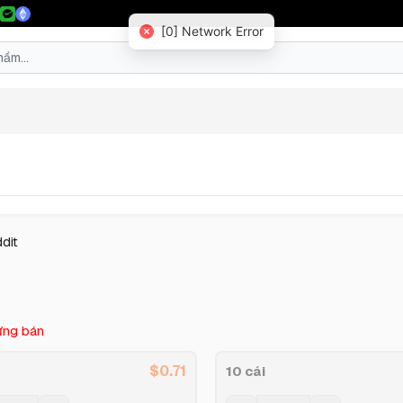
[0] Network Error
dit
ng bán
$
0.71
10 cái