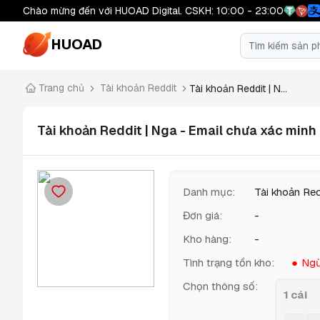
Chào mừng đến với HUOAD Digital. CSKH: 10:00 - 23:00
HUOAD
Trang chủ
Tài khoản Reddit
Tài khoản Reddit | N...
Tài khoản Reddit | Nga - Email chưa xác minh
Danh mục
:
Tài khoản Red
Đơn giá
:
-
Kho hàng
:
-
Tình trạng tồn kho
:
Ngừ
Chọn thông số
:
1 cái