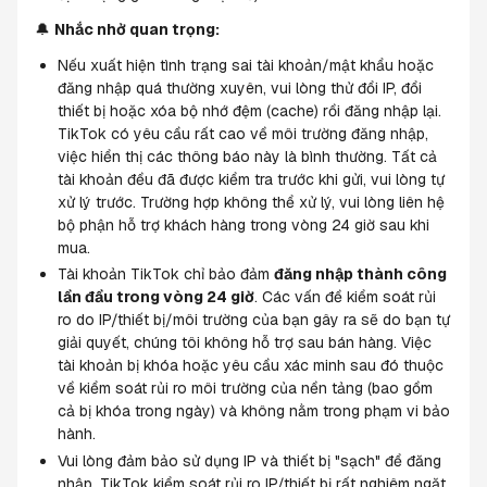
🔔 
Nhắc nhở quan trọng:
Nếu xuất hiện tình trạng sai tài khoản/mật khẩu hoặc 
đăng nhập quá thường xuyên, vui lòng thử đổi IP, đổi 
thiết bị hoặc xóa bộ nhớ đệm (cache) rồi đăng nhập lại. 
TikTok có yêu cầu rất cao về môi trường đăng nhập, 
việc hiển thị các thông báo này là bình thường. Tất cả 
tài khoản đều đã được kiểm tra trước khi gửi, vui lòng tự 
xử lý trước. Trường hợp không thể xử lý, vui lòng liên hệ 
bộ phận hỗ trợ khách hàng trong vòng 24 giờ sau khi 
mua.
Tài khoản TikTok chỉ bảo đảm 
đăng nhập thành công 
lần đầu trong vòng 24 giờ
. Các vấn đề kiểm soát rủi 
ro do IP/thiết bị/môi trường của bạn gây ra sẽ do bạn tự 
giải quyết, chúng tôi không hỗ trợ sau bán hàng. Việc 
tài khoản bị khóa hoặc yêu cầu xác minh sau đó thuộc 
về kiểm soát rủi ro môi trường của nền tảng (bao gồm 
cả bị khóa trong ngày) và không nằm trong phạm vi bảo 
hành.
Vui lòng đảm bảo sử dụng IP và thiết bị "sạch" để đăng 
nhập. TikTok kiểm soát rủi ro IP/thiết bị rất nghiêm ngặt, 