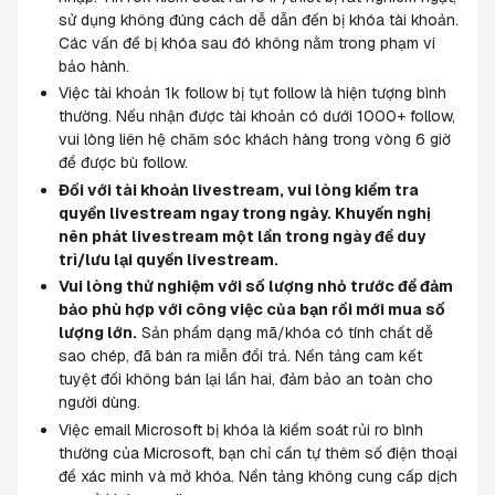
sử dụng không đúng cách dễ dẫn đến bị khóa tài khoản. 
Các vấn đề bị khóa sau đó không nằm trong phạm vi 
bảo hành.
Việc tài khoản 1k follow bị tụt follow là hiện tượng bình 
thường. Nếu nhận được tài khoản có dưới 1000+ follow, 
vui lòng liên hệ chăm sóc khách hàng trong vòng 6 giờ 
để được bù follow.
Đối với tài khoản livestream, vui lòng kiểm tra 
quyền livestream ngay trong ngày. Khuyến nghị 
nên phát livestream một lần trong ngày để duy 
trì/lưu lại quyền livestream.
Vui lòng thử nghiệm với số lượng nhỏ trước để đảm 
bảo phù hợp với công việc của bạn rồi mới mua số 
lượng lớn.
 Sản phẩm dạng mã/khóa có tính chất dễ 
sao chép, đã bán ra miễn đổi trả. Nền tảng cam kết 
tuyệt đối không bán lại lần hai, đảm bảo an toàn cho 
người dùng.
Việc email Microsoft bị khóa là kiểm soát rủi ro bình 
thường của Microsoft, bạn chỉ cần tự thêm số điện thoại 
để xác minh và mở khóa. Nền tảng không cung cấp dịch 