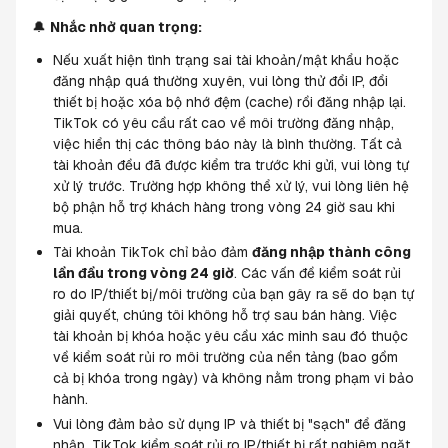
🔔 
Nhắc nhở quan trọng:
Nếu xuất hiện tình trạng sai tài khoản/mật khẩu hoặc 
đăng nhập quá thường xuyên, vui lòng thử đổi IP, đổi 
thiết bị hoặc xóa bộ nhớ đệm (cache) rồi đăng nhập lại. 
TikTok có yêu cầu rất cao về môi trường đăng nhập, 
việc hiển thị các thông báo này là bình thường. Tất cả 
tài khoản đều đã được kiểm tra trước khi gửi, vui lòng tự 
xử lý trước. Trường hợp không thể xử lý, vui lòng liên hệ 
bộ phận hỗ trợ khách hàng trong vòng 24 giờ sau khi 
mua.
Tài khoản TikTok chỉ bảo đảm 
đăng nhập thành công 
lần đầu trong vòng 24 giờ
. Các vấn đề kiểm soát rủi 
ro do IP/thiết bị/môi trường của bạn gây ra sẽ do bạn tự 
giải quyết, chúng tôi không hỗ trợ sau bán hàng. Việc 
tài khoản bị khóa hoặc yêu cầu xác minh sau đó thuộc 
về kiểm soát rủi ro môi trường của nền tảng (bao gồm 
cả bị khóa trong ngày) và không nằm trong phạm vi bảo 
hành.
Vui lòng đảm bảo sử dụng IP và thiết bị "sạch" để đăng 
nhập. TikTok kiểm soát rủi ro IP/thiết bị rất nghiêm ngặt, 