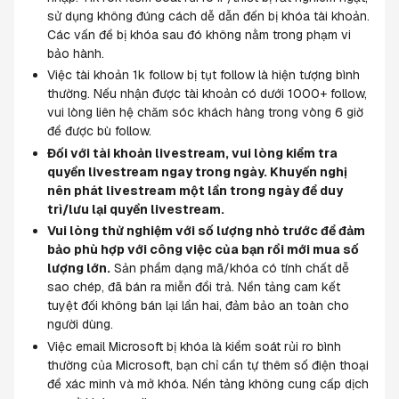
sử dụng không đúng cách dễ dẫn đến bị khóa tài khoản. 
Các vấn đề bị khóa sau đó không nằm trong phạm vi 
bảo hành.
Việc tài khoản 1k follow bị tụt follow là hiện tượng bình 
thường. Nếu nhận được tài khoản có dưới 1000+ follow, 
vui lòng liên hệ chăm sóc khách hàng trong vòng 6 giờ 
để được bù follow.
Đối với tài khoản livestream, vui lòng kiểm tra 
quyền livestream ngay trong ngày. Khuyến nghị 
nên phát livestream một lần trong ngày để duy 
trì/lưu lại quyền livestream.
Vui lòng thử nghiệm với số lượng nhỏ trước để đảm 
bảo phù hợp với công việc của bạn rồi mới mua số 
lượng lớn.
 Sản phẩm dạng mã/khóa có tính chất dễ 
sao chép, đã bán ra miễn đổi trả. Nền tảng cam kết 
tuyệt đối không bán lại lần hai, đảm bảo an toàn cho 
người dùng.
Việc email Microsoft bị khóa là kiểm soát rủi ro bình 
thường của Microsoft, bạn chỉ cần tự thêm số điện thoại 
để xác minh và mở khóa. Nền tảng không cung cấp dịch 