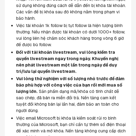
sử dụng không đúng cách dễ dẫn đến bị khóa tài khoản. 
Các vấn đề bị khóa sau đó không nằm trong phạm vi 
bảo hành.
Việc tài khoản 1k follow bị tụt follow là hiện tượng bình 
thường. Nếu nhận được tài khoản có dưới 1000+ follow, 
vui lòng liên hệ chăm sóc khách hàng trong vòng 6 giờ 
để được bù follow.
Đối với tài khoản livestream, vui lòng kiểm tra 
quyền livestream ngay trong ngày. Khuyến nghị 
nên phát livestream một lần trong ngày để duy 
trì/lưu lại quyền livestream.
Vui lòng thử nghiệm với số lượng nhỏ trước để đảm 
bảo phù hợp với công việc của bạn rồi mới mua số 
lượng lớn.
 Sản phẩm dạng mã/khóa có tính chất dễ 
sao chép, đã bán ra miễn đổi trả. Nền tảng cam kết 
tuyệt đối không bán lại lần hai, đảm bảo an toàn cho 
người dùng.
Việc email Microsoft bị khóa là kiểm soát rủi ro bình 
thường của Microsoft, bạn chỉ cần tự thêm số điện thoại 
để xác minh và mở khóa. Nền tảng không cung cấp dịch 