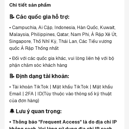
Chi tiết sản phẩm
📝 Các quốc gia hỗ trợ:
• Campuchia, Ai Cập, Indonesia, Hàn Quốc, Kuwait, 
Malaysia, Philippines, Qatar, Nam Phi, Ả Rập Xê Út, 
Singapore, Thổ Nhĩ Kỳ, Thái Lan, Các Tiểu vương 
quốc Ả Rập Thống nhất
• Đối với các quốc gia khác, vui lòng liên hệ với bộ 
phận chăm sóc khách hàng
📝 Định dạng tài khoản:
• Tài khoản TikTok | Mật khẩu TikTok | Mật khẩu 
Email | 2FA | ID(Tùy thuộc vào thông số kỹ thuật 
của đơn hàng)
🔔 Lưu ý quan trọng:
• Thông báo "Frequent Access" là do địa chỉ IP 
không sạch. Vui lòng sử dụng địa chỉ IP sạch