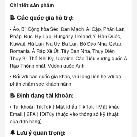
Chi tiết sản phẩm
📝 Các quốc gia hỗ trợ:
• Áo, Bỉ, Cộng hòa Séc, Đan Mạch, Ai Cập, Phần Lan, 
Pháp, Đức, Hy Lạp, Hungary, Ireland, Ý, Hàn Quốc, 
Kuwait, Hà Lan, Na Uy, Ba Lan, Bồ Đào Nha, Qatar, 
Romania, Ả Rập Xê Út, Tây Ban Nha, Thụy Điển, 
Thụy Sĩ, Thổ Nhĩ Kỳ, Ukraine, Các Tiểu vương quốc Ả 
Rập Thống nhất, Vương quốc Anh
• Đối với các quốc gia khác, vui lòng liên hệ với bộ 
phận chăm sóc khách hàng
📝 Định dạng tài khoản:
• Tài khoản TikTok | Mật khẩu TikTok | Mật khẩu 
Email | 2FA | ID(Tùy thuộc vào thông số kỹ thuật 
của đơn hàng)
🔔 Lưu ý quan trọng: