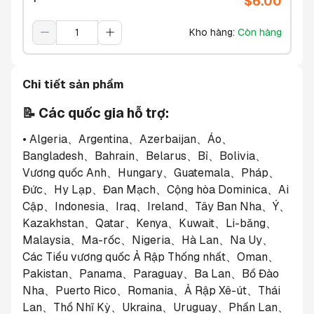
$
6.00
Kho hàng
:
Còn hàng
Chi tiết sản phẩm
📝 Các quốc gia hỗ trợ:
• Algeria、Argentina、Azerbaijan、Áo、
Bangladesh、Bahrain、Belarus、Bỉ、Bolivia、
Vương quốc Anh、Hungary、Guatemala、Pháp、
Đức、Hy Lạp、Đan Mạch、Cộng hòa Dominica、Ai 
Cập、Indonesia、Iraq、Ireland、Tây Ban Nha、Ý、
Kazakhstan、Qatar、Kenya、Kuwait、Li-băng、
Malaysia、Ma-rốc、Nigeria、Hà Lan、Na Uy、
Các Tiểu vương quốc Ả Rập Thống nhất、Oman、
Pakistan、Panama、Paraguay、Ba Lan、Bồ Đào 
Nha、Puerto Rico、Romania、Ả Rập Xê-út、Thái 
Lan、Thổ Nhĩ Kỳ、Ukraina、Uruguay、Phần Lan、