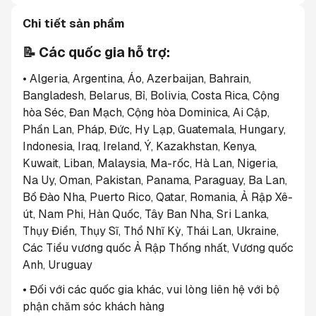
Chi tiết sản phẩm
📝 Các quốc gia hỗ trợ:
• Algeria, Argentina, Áo, Azerbaijan, Bahrain, 
Bangladesh, Belarus, Bỉ, Bolivia, Costa Rica, Cộng 
hòa Séc, Đan Mạch, Cộng hòa Dominica, Ai Cập, 
Phần Lan, Pháp, Đức, Hy Lạp, Guatemala, Hungary, 
Indonesia, Iraq, Ireland, Ý, Kazakhstan, Kenya, 
Kuwait, Liban, Malaysia, Ma-rốc, Hà Lan, Nigeria, 
Na Uy, Oman, Pakistan, Panama, Paraguay, Ba Lan, 
Bồ Đào Nha, Puerto Rico, Qatar, Romania, Ả Rập Xê-
út, Nam Phi, Hàn Quốc, Tây Ban Nha, Sri Lanka, 
Thụy Điển, Thụy Sĩ, Thổ Nhĩ Kỳ, Thái Lan, Ukraine, 
Các Tiểu vương quốc Ả Rập Thống nhất, Vương quốc 
Anh, Uruguay
• Đối với các quốc gia khác, vui lòng liên hệ với bộ 
phận chăm sóc khách hàng