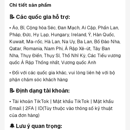
Chi tiết sản phẩm
📝 Các quốc gia hỗ trợ:
• Áo, Bỉ, Cộng hòa Séc, Đan Mạch, Ai Cập, Phần Lan, 
Pháp, Đức, Hy Lạp, Hungary, Ireland, Ý, Hàn Quốc, 
Kuwait, Ma-rốc, Hà Lan, Na Uy, Ba Lan, Bồ Đào Nha, 
Qatar, Romania, Nam Phi, Ả Rập Xê-út, Tây Ban 
Nha, Thụy Điển, Thụy Sĩ, Thổ Nhĩ Kỳ, Các Tiểu vương 
quốc Ả Rập Thống nhất, Vương quốc Anh
• Đối với các quốc gia khác, vui lòng liên hệ với bộ 
phận chăm sóc khách hàng
📝 Định dạng tài khoản:
• Tài khoản TikTok | Mật khẩu TikTok | Mật khẩu 
Email | 2FA | ID(Tùy thuộc vào thông số kỹ thuật 
của đơn hàng)
🔔 Lưu ý quan trọng: