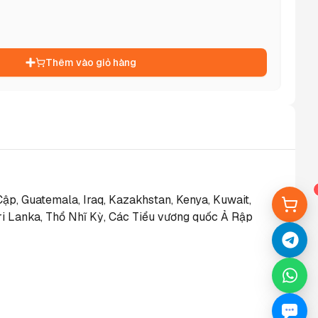
Thêm vào giỏ hàng
Cập, Guatemala, Iraq, Kazakhstan, Kenya, Kuwait, 
ri Lanka, Thổ Nhĩ Kỳ, Các Tiểu vương quốc Ả Rập 