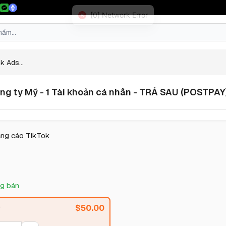
k Ads...
ng ty Mỹ - 1 Tài khoản cá nhân - TRẢ SAU (POSTPAY)
ảng cáo TikTok
g bán
$
50.00
ỳ