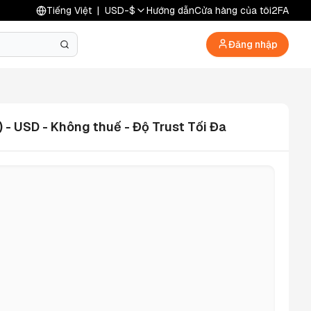
Tiếng Việt
|
USD
-
$
Hướng dẫn
Cửa hàng của tôi
2FA
Đăng nhập
 - USD - Không thuế - Độ Trust Tối Đa