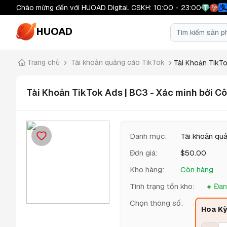
Chào mừng đến với HUOAD Digital. CSKH: 10:00 - 23:00
HUOAD
Trang chủ
Tài khoản quảng cáo TikTok
Tài Khoản TikTo
Tài Khoản TikTok Ads | BC3 - Xác minh bởi Cô
Danh mục
:
Tài khoản qu
Đơn giá
:
$
50.00
Kho hàng
:
Còn hàng
Tình trạng tồn kho
:
Đan
Chọn thông số
:
Hoa K