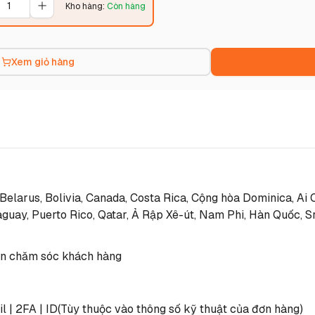
Kho hàng
:
Còn hàng
Xem giỏ hàng
 Belarus, Bolivia, Canada, Costa Rica, Cộng hòa Dominica, Ai 
guay, Puerto Rico, Qatar, Ả Rập Xê-út, Nam Phi, Hàn Quốc, S
phận chăm sóc khách hàng
l | 2FA | ID(Tùy thuộc vào thông số kỹ thuật của đơn hàng)