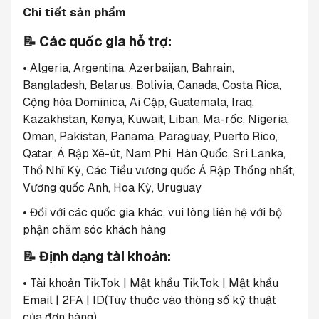
Chi tiết sản phẩm
📝 Các quốc gia hỗ trợ:
• Algeria, Argentina, Azerbaijan, Bahrain, 
Bangladesh, Belarus, Bolivia, Canada, Costa Rica, 
Cộng hòa Dominica, Ai Cập, Guatemala, Iraq, 
Kazakhstan, Kenya, Kuwait, Liban, Ma-rốc, Nigeria, 
Oman, Pakistan, Panama, Paraguay, Puerto Rico, 
Qatar, Ả Rập Xê-út, Nam Phi, Hàn Quốc, Sri Lanka, 
Thổ Nhĩ Kỳ, Các Tiểu vương quốc Ả Rập Thống nhất, 
Vương quốc Anh, Hoa Kỳ, Uruguay
• Đối với các quốc gia khác, vui lòng liên hệ với bộ 
phận chăm sóc khách hàng
📝 Định dạng tài khoản:
• Tài khoản TikTok | Mật khẩu TikTok | Mật khẩu 
Email | 2FA | ID(Tùy thuộc vào thông số kỹ thuật 
của đơn hàng)