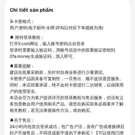
Chi tiết sản phẩm
📝卡密格式：
用户:密码:电子邮件:令牌:2FA(以对应下单规格为准)
🔔 推特登录教程：
打开X.com网址，输入账号密码点击登录
登录时需要输入验证码，用账号信息中的双重验证密钥到
2fa.money生成验证码，填入即可。
🔔重要提醒：
建议在批量采购前，先针对自身业务进行少量测试。
卡密类产品因具备可复制性，一旦售出，概不提供退货服务。
同时，本店郑重承诺，绝不会对卡密进行二次销售，以保障用
户的使用安全。
本店会尽力为客户提供详尽的登录教程与售后服务，但没有义
务负责教会用户使用相关产品。请您在购买前务必观看并了解
相关教程，若无法掌握操作方法，请勿购买。
🔔关于售后：
24小时内包首次登录成功，包广告户活，发布广告或者换绑后
封户不做售后，不同意或新手请勿下单购买！【可以使用已绑