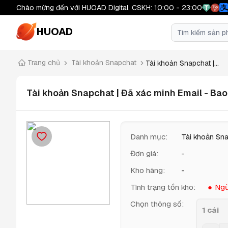
Chào mừng đến với HUOAD Digital. CSKH: 10:00 - 23:00
HUOAD
Trang chủ
Tài khoản Snapchat
Tài khoản Snapchat |...
Tài khoản Snapchat | Đã xác minh Email - Ba
Danh mục
:
Tài khoản Sn
Đơn giá
:
-
Kho hàng
:
-
Tình trạng tồn kho
:
Ngừ
Chọn thông số
:
1 cái