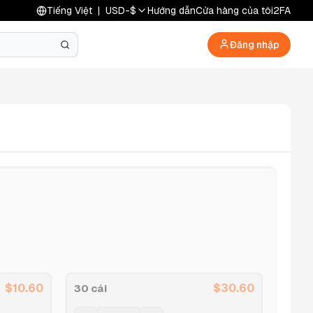
Tiếng Việt
|
USD
-
$
Hướng dẫn
Cửa hàng của tôi
2FA
Đăng nhập
$
10.60
$
30.60
30 cái