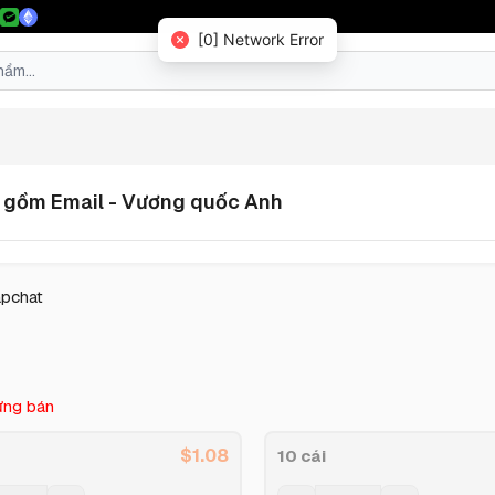
[0] Network Error
o gồm Email - Vương quốc Anh
apchat
ng bán
$
1.08
10 cái