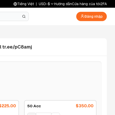
Tiếng Việt
|
USD
-
$
Hướng dẫn
Cửa hàng của tôi
2FA
Đăng nhập
l tr.ee/pC8amj
$
225.00
$
350.00
50 Acc