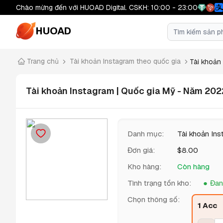
Chào mừng đến với HUOAD Digital. CSKH: 10:00 - 23:00
HUOAD
Trang chủ
Tài khoản Instagram theo quốc gia
Tài khoản 
Tài khoản Instagram | Quốc gia Mỹ - Năm 2022
Danh mục
:
Tài khoản Ins
Đơn giá
:
$
8.00
Kho hàng
:
Còn hàng
Tình trạng tồn kho
:
Đan
Chọn thông số
:
1 Acc