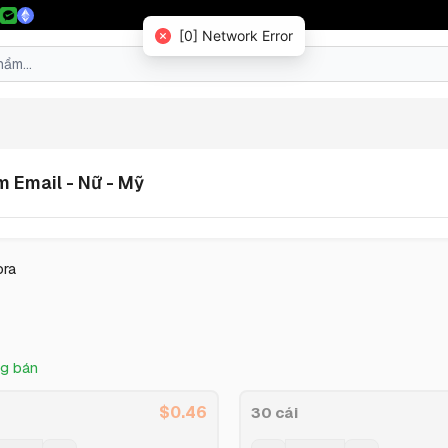
[0] Network Error
m Email - Nữ - Mỹ
ora
g bán
$
0.46
30 cái