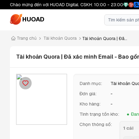
Chào mừng đến với HUOAD Digital. CSKH: 10:00 - 23:00
HUOAD
Trang chủ
Tài khoản Quora
Tài khoản Quora | Đã...
Tài khoản Quora | Đã xác minh Email - Bao gồ
Danh mục
:
Tài khoản Qu
Đơn giá
:
-
Kho hàng
:
-
Tình trạng tồn kho
:
Đan
Chọn thông số
:
1 cái