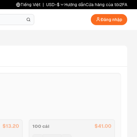
Tiếng Việt
|
USD
-
$
Hướng dẫn
Cửa hàng của tôi
2FA
Đăng nhập
$
13.20
$
41.00
100 cái