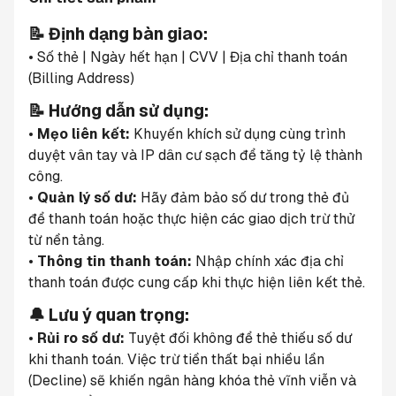
📝 Định dạng bàn giao:
• Số thẻ | Ngày hết hạn | CVV | Địa chỉ thanh toán 
(Billing Address)
📝 Hướng dẫn sử dụng:
• 
Mẹo liên kết:
 Khuyến khích sử dụng cùng trình 
duyệt vân tay và IP dân cư sạch để tăng tỷ lệ thành 
công.
• 
Quản lý số dư:
 Hãy đảm bảo số dư trong thẻ đủ 
để thanh toán hoặc thực hiện các giao dịch trừ thử 
từ nền tảng.
• 
Thông tin thanh toán:
 Nhập chính xác địa chỉ 
thanh toán được cung cấp khi thực hiện liên kết thẻ.
🔔 Lưu ý quan trọng:
• 
Rủi ro số dư:
 Tuyệt đối không để thẻ thiếu số dư 
khi thanh toán. Việc trừ tiền thất bại nhiều lần 
(Decline) sẽ khiến ngân hàng khóa thẻ vĩnh viễn và 