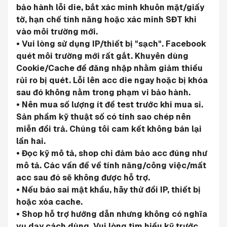
bảo hành lỗi die, bắt xác minh khuôn mặt/giấy 
tờ, hạn chế tính năng hoặc xác minh SĐT khi 
vào môi trường mới.
• Vui lòng sử dụng IP/thiết bị "sạch". Facebook 
quét môi trường mới rất gắt. Khuyên dùng 
Cookie/Cache để đăng nhập nhằm giảm thiểu 
rủi ro bị quét. Lỗi lên acc die ngay hoặc bị khóa 
sau đó không nằm trong phạm vi bảo hành.
• Nên mua số lượng ít để test trước khi mua sỉ. 
Sản phẩm kỹ thuật số có tính sao chép nên 
miễn đổi trả. Chúng tôi cam kết không bán lại 
lần hai.
• Đọc kỹ mô tả, shop chỉ đảm bảo acc đúng như 
mô tả. Các vấn đề về tính năng/công việc/mất 
acc sau đó sẽ không được hỗ trợ.
• Nếu báo sai mật khẩu, hãy thử đổi IP, thiết bị 
hoặc xóa cache.
• Shop hỗ trợ hướng dẫn nhưng không có nghĩa 
vụ dạy cách dùng. Vui lòng tìm hiểu kỹ trước 