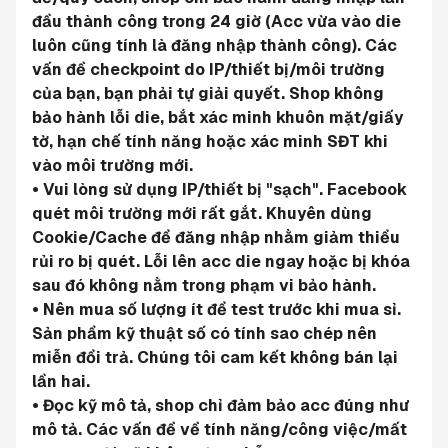
đầu thành công trong 24 giờ (Acc vừa vào die 
luôn cũng tính là đăng nhập thành công). Các 
vấn đề checkpoint do IP/thiết bị/môi trường 
của bạn, bạn phải tự giải quyết. Shop không 
bảo hành lỗi die, bắt xác minh khuôn mặt/giấy 
tờ, hạn chế tính năng hoặc xác minh SĐT khi 
vào môi trường mới.
• Vui lòng sử dụng IP/thiết bị "sạch". Facebook 
quét môi trường mới rất gắt. Khuyên dùng 
Cookie/Cache để đăng nhập nhằm giảm thiểu 
rủi ro bị quét. Lỗi lên acc die ngay hoặc bị khóa 
sau đó không nằm trong phạm vi bảo hành.
• Nên mua số lượng ít để test trước khi mua sỉ. 
Sản phẩm kỹ thuật số có tính sao chép nên 
miễn đổi trả. Chúng tôi cam kết không bán lại 
lần hai.
• Đọc kỹ mô tả, shop chỉ đảm bảo acc đúng như 
mô tả. Các vấn đề về tính năng/công việc/mất 