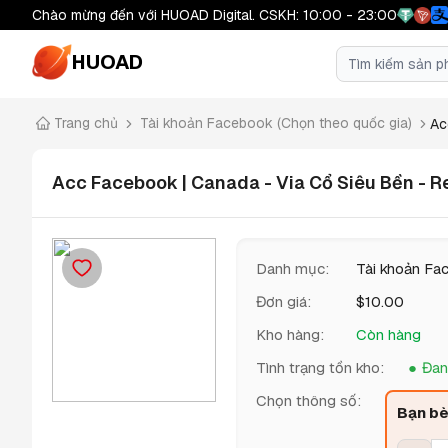
Chào mừng đến với HUOAD Digital. CSKH: 10:00 - 23:00
HUOAD
Trang chủ
Tài khoản Facebook (Chọn theo quốc gia)
Ac
Acc Facebook | Canada - Via Cổ Siêu Bền - R
Danh mục
:
Tài khoản Fa
Đơn giá
:
$
10.00
Kho hàng
:
Còn hàng
Tình trạng tồn kho
:
Đan
Chọn thông số
:
Bạn bè