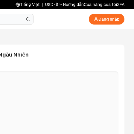
Tiếng Việt
|
USD
-
$
Hướng dẫn
Cửa hàng của tôi
2FA
Đăng nhập
 Ngẫu Nhiên