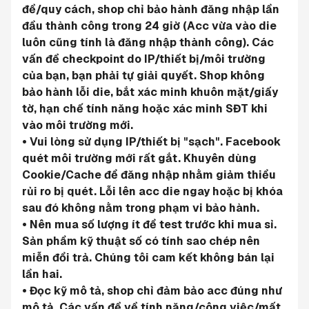
đề/quy cách, shop chỉ bảo hành đăng nhập lần 
đầu thành công trong 24 giờ (Acc vừa vào die 
luôn cũng tính là đăng nhập thành công). Các 
vấn đề checkpoint do IP/thiết bị/môi trường 
của bạn, bạn phải tự giải quyết. Shop không 
bảo hành lỗi die, bắt xác minh khuôn mặt/giấy 
tờ, hạn chế tính năng hoặc xác minh SĐT khi 
vào môi trường mới.
• Vui lòng sử dụng IP/thiết bị "sạch". Facebook 
quét môi trường mới rất gắt. Khuyên dùng 
Cookie/Cache để đăng nhập nhằm giảm thiểu 
rủi ro bị quét. Lỗi lên acc die ngay hoặc bị khóa 
sau đó không nằm trong phạm vi bảo hành.
• Nên mua số lượng ít để test trước khi mua sỉ. 
Sản phẩm kỹ thuật số có tính sao chép nên 
miễn đổi trả. Chúng tôi cam kết không bán lại 
lần hai.
• Đọc kỹ mô tả, shop chỉ đảm bảo acc đúng như 
mô tả. Các vấn đề về tính năng/công việc/mất 