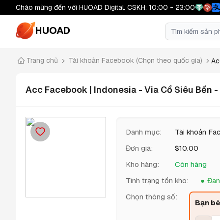
Chào mừng đến với HUOAD Digital. CSKH: 10:00 - 23:00
HUOAD
Trang chủ
Tài khoản Facebook (Chọn theo quốc gia)
Ac
Acc Facebook | Indonesia - Via Cổ Siêu Bền 
Danh mục
:
Tài khoản Fa
Đơn giá
:
$
10.00
Kho hàng
:
Còn hàng
Tình trạng tồn kho
:
Đan
Chọn thông số
:
Bạn bè