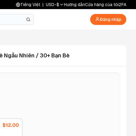
Tiếng Việt
|
USD
-
$
Hướng dẫn
Cửa hàng của tôi
2FA
Đăng nhập
Bè Ngẫu Nhiên / 30+ Bạn Bè
$
12.00