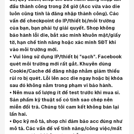
đầu thành công trong 24 giờ (Acc vừa vào die 
luôn cũng tính là đăng nhập thành công). Các 
vấn đề checkpoint do IP/thiết bị/môi trường 
của bạn, bạn phải tự giải quyết. Shop không 
bảo hành lỗi die, bắt xác minh khuôn mặt/giấy 
tờ, hạn chế tính năng hoặc xác minh SĐT khi 
vào môi trường mới.
• Vui lòng sử dụng IP/thiết bị "sạch". Facebook 
quét môi trường mới rất gắt. Khuyên dùng 
Cookie/Cache để đăng nhập nhằm giảm thiểu 
rủi ro bị quét. Lỗi lên acc die ngay hoặc bị khóa 
sau đó không nằm trong phạm vi bảo hành.
• Nên mua số lượng ít để test trước khi mua sỉ. 
Sản phẩm kỹ thuật số có tính sao chép nên 
miễn đổi trả. Chúng tôi cam kết không bán lại 
lần hai.
• Đọc kỹ mô tả, shop chỉ đảm bảo acc đúng như 
mô tả. Các vấn đề về tính năng/công việc/mất 