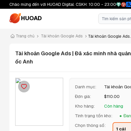
Chào mừng đến với HUOAD Digital. CSKH: 10:00 - 23:00
HUOAD
Trang chủ
Tài khoản Google Ads
Tài khoản Google Ads..
Tài khoản Google Ads | Đã xác minh nhà quảng 
ốc Anh
Danh mục
:
Tài khoản Go
Đơn giá
:
$
110.00
Kho hàng
:
Còn hàng
Tình trạng tồn kho
:
Đan
Chọn thông số
:
1 cái