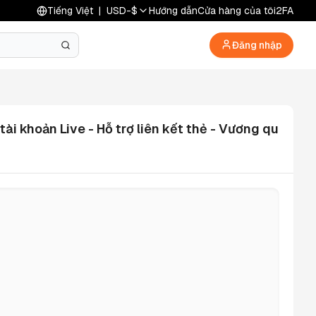
Tiếng Việt
|
USD
-
$
Hướng dẫn
Cửa hàng của tôi
2FA
Đăng nhập
ài khoản Live - Hỗ trợ liên kết thẻ - Vương qu