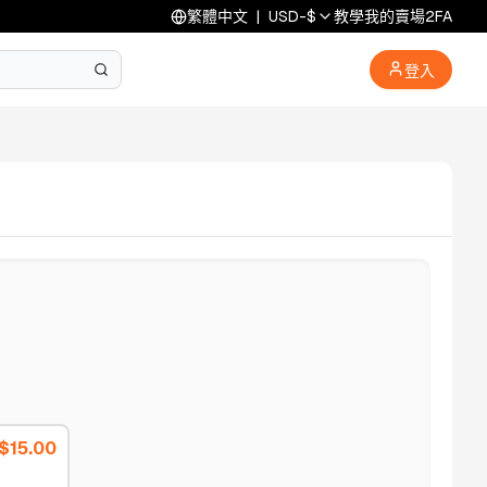
繁體中文
|
USD
-
$
教學
我的賣場
2FA
登入
$
15.00