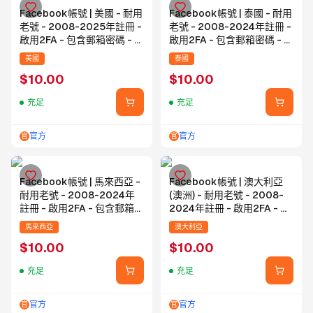
Facebook帳號 | 美國 - 耐用
Facebook帳號 | 泰國 - 耐用
老號 - 2008-2025年註冊 -
老號 - 2008-2024年註冊 -
啟用2FA - 包含郵箱密碼 - 好
啟用2FA - 包含郵箱密碼 - 好
友數隨機 / 好友30+
友數隨機 / 好友30+
美國
泰國
$
10.00
$
10.00
充足
充足
官方
官方
官
官
Facebook帳號 | 馬來西亞 -
Facebook帳號 | 澳大利亞
耐用老號 - 2008-2024年
(澳洲) - 耐用老號 - 2008-
註冊 - 啟用2FA - 包含郵箱密
2024年註冊 - 啟用2FA - 包
碼 - 好友數隨機 / 好友30+
含郵箱密碼 - 好友數隨機 /
馬來西亞
澳大利亞
好友30+
$
10.00
$
10.00
充足
充足
官方
官方
官
官