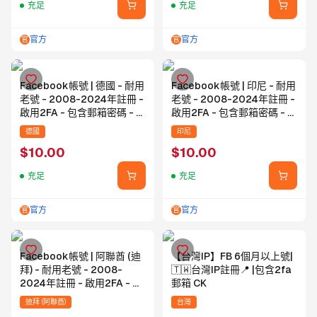
充足
充足
官方
官方
官
官
Facebook帳號 | 德國 - 耐用
Facebook帳號 | 印尼 - 耐用
老號 - 2008-2024年註冊 -
老號 - 2008-2024年註冊 -
啟用2FA - 包含郵箱密碼 - 好
啟用2FA - 包含郵箱密碼 - 好
友數隨機 / 好友30+
友數隨機 / 好友30+
德國
印尼
$
10.00
$
10.00
充足
充足
官方
官方
官
官
Facebook帳號 | 阿聯酋 (迪
【台灣IP】FB 6個月以上號|
拜) - 耐用老號 - 2008-
🇹🇼台灣IP註冊📍 |包含2fa
2024年註冊 - 啟用2FA - 包
郵箱 CK
含郵箱密碼 - 好友數隨機
迪拜 (阿聯酋)
台灣