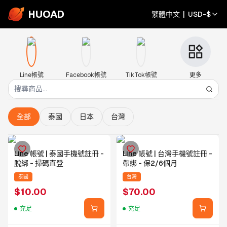
HUOAD
繁體中文
|
USD
-
$
Line帳號
Facebook帳號
TikTok帳號
更多
全部
泰國
日本
台灣
Line 帳號 | 泰國手機號註冊 -
Line 帳號 | 台灣手機號註冊 -
脫綁 - 掃碼直登
帶綁 - 保2/6個月
泰國
台灣
$
10.00
$
70.00
充足
充足