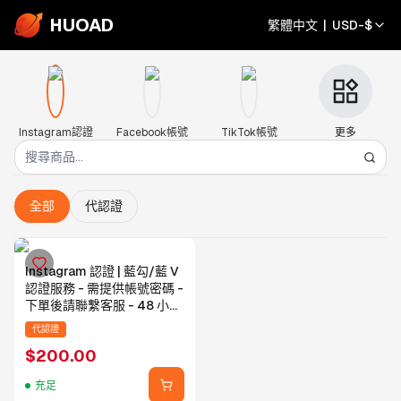
HUOAD
繁體中文
|
USD
-
$
Instagram認證
Facebook帳號
TikTok帳號
更多
全部
代認證
Instagram 認證 | 藍勾/藍 V
認證服務 - 需提供帳號密碼 -
下單後請聯繫客服 - 48 小時
內完成
代認證
$
200.00
充足