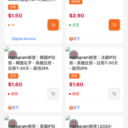
粉絲號
添加頭像 | 美國IP註冊
新號
$
1.50
$
2.90
18
充足
Digital Service
官方
官
Instagram帳號｜韓國IP註
Instagram帳號｜法國IP註
冊 - 韓國名字 - 真機註冊 -
冊 - 真機註冊 - 註冊7-30天
註冊7-30天 - 啟用2FA
- 啟用2FA
新號
新號
$
1.60
$
1.60
缺貨
缺貨
官方
官方
官
官
Instagram帳號｜美國IP註
Instagram帳號 | 2020-