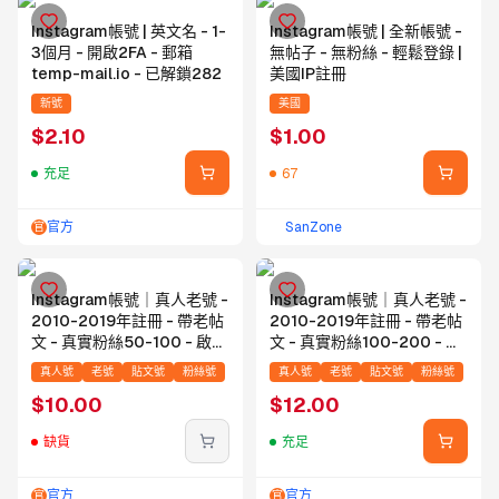
Instagram帳號 | 英文名 - 1-
Instagram帳號 | 全新帳號 -
3個月 - 開啟2FA - 郵箱
無帖子 - 無粉絲 - 輕鬆登錄 |
temp-mail.io - 已解鎖282
美國IP註冊
新號
美國
$
2.10
$
1.00
充足
67
官方
SanZone
官
Instagram帳號｜真人老號 -
Instagram帳號｜真人老號 -
2010-2019年註冊 - 帶老帖
2010-2019年註冊 - 帶老帖
文 - 真實粉絲50-100 - 啟用
文 - 真實粉絲100-200 - 啟
2FA - 包含郵箱
用2FA - 包含郵箱
真人號
老號
貼文號
粉絲號
真人號
老號
貼文號
粉絲號
$
10.00
$
12.00
缺貨
充足
官方
官方
官
官