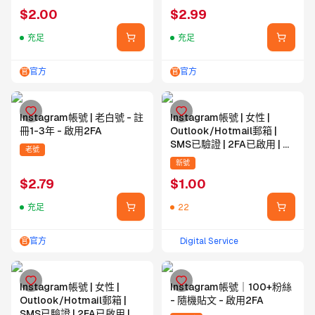
$
2.00
$
2.99
充足
充足
官方
官方
官
官
Instagram帳號 | 老白號 - 註
Instagram帳號 | 女性 |
冊1-3年 - 啟用2FA
Outlook/Hotmail郵箱 |
SMS已驗證 | 2FA已啟用 | 無
老號
帖子無頭像 | 美國IP註冊
新號
$
2.79
$
1.00
充足
22
官方
Digital Service
官
Instagram帳號 | 女性 |
Instagram帳號｜100+粉絲
Outlook/Hotmail郵箱 |
- 隨機貼文 - 啟用2FA
SMS已驗證 | 2FA已啟用 | 已