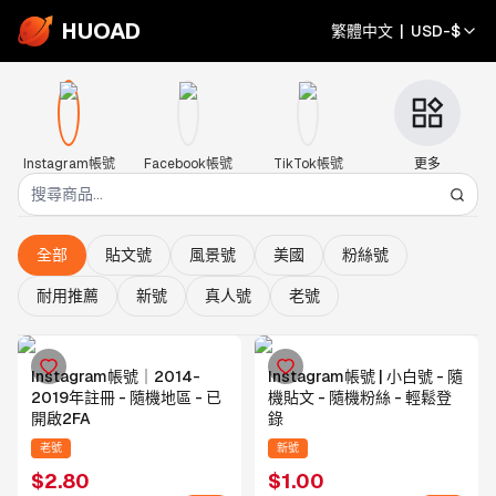
HUOAD
繁體中文
|
USD
-
$
Instagram帳號
Facebook帳號
TikTok帳號
更多
全部
貼文號
風景號
美國
粉絲號
耐用推薦
新號
真人號
老號
Instagram帳號｜2014-
Instagram帳號 | 小白號 - 隨
2019年註冊 - 隨機地區 - 已
機貼文 - 隨機粉絲 - 輕鬆登
開啟2FA
錄
老號
新號
$
2.80
$
1.00