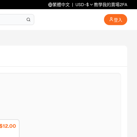
繁體中文
|
USD
-
$
教學
我的賣場
2FA
登入
$
12.00