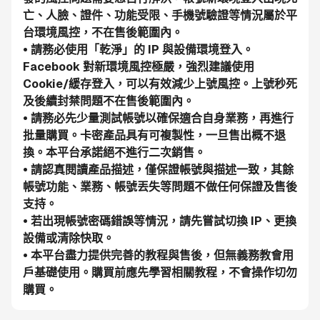
亡、人臉、證件、功能受限、手機號驗證等情況屬於平
台環境風控，不在售後範圍內。
• 請務必使用「乾淨」的 IP 與設備環境登入。
Facebook 對新環境風控極嚴，強烈建議使用 
Cookie/緩存登入，可以有效減少上號風控。上號秒死
及後續封禁問題不在售後範圍內。
• 請務必先少量測試帳號以確保適合自身業務，再進行
批量購買。卡密產品具有可複製性，一旦售出概不退
換。本平台承諾絕不進行二次銷售。
• 請認真閱讀產品描述，僅保證帳號與描述一致，其餘
帳號功能、業務、帳號丟失等問題不做任何保證及售後
支持。
• 若出現帳號密碼錯誤等情況，請先嘗試切換 IP、更換
設備或清除快取。
• 本平台盡力提供完善的教程與售後，但無義務教會用
戶基礎使用。購買前應先學習相關教程，不會操作切勿
購買。