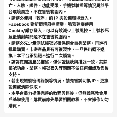
亡、人臉、證件、功能受限、手機號驗證等情況屬於平
台環境風控，不在售後範圍內。
• 請務必使用「乾淨」的 IP 與設備環境登入。
Facebook 對新環境風控極嚴，強烈建議使用 
Cookie/緩存登入，可以有效減少上號風控。上號秒死
及後續封禁問題不在售後範圍內。
• 請務必先少量測試帳號以確保適合自身業務，再進行
批量購買。卡密產品具有可複製性，一旦售出概不退
換。本平台承諾絕不進行二次銷售。
• 請認真閱讀產品描述，僅保證帳號與描述一致，其餘
帳號功能、業務、帳號丟失等問題不做任何保證及售後
支持。
• 若出現帳號密碼錯誤等情況，請先嘗試切換 IP、更換
設備或清除快取。
• 本平台盡力提供完善的教程與售後，但無義務教會用
戶基礎使用。購買前應先學習相關教程，不會操作切勿
購買。