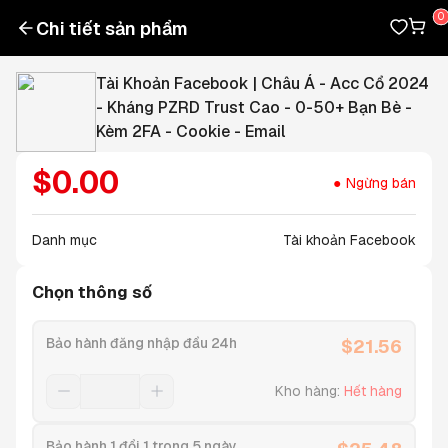
Chi tiết sản phẩm
Tài Khoản Facebook | Châu Á - Acc Cổ 2024
- Kháng PZRD Trust Cao - 0-50+ Bạn Bè -
Kèm 2FA - Cookie - Email
$
0.00
Ngừng bán
Danh mục
Tài khoản Facebook
Chọn thông số
Bảo hành đăng nhập đầu 24h
$
21.56
Kho hàng
:
Hết hàng
Bảo hành 1 đổi 1 trong 5 ngày