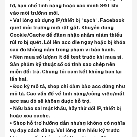
tờ, hạn chế tính năng hoặc xác minh SĐT khi 
vào môi trường mới.
• Vui lòng sử dụng IP/thiết bị "sạch". Facebook 
quét môi trường mới rất gắt. Khuyên dùng 
Cookie/Cache để đăng nhập nhằm giảm thiểu 
rủi ro bị quét. Lỗi lên acc die ngay hoặc bị khóa 
sau đó không nằm trong phạm vi bảo hành.
• Nên mua số lượng ít để test trước khi mua sỉ. 
Sản phẩm kỹ thuật số có tính sao chép nên 
miễn đổi trả. Chúng tôi cam kết không bán lại 
lần hai.
• Đọc kỹ mô tả, shop chỉ đảm bảo acc đúng như 
mô tả. Các vấn đề về tính năng/công việc/mất 
acc sau đó sẽ không được hỗ trợ.
• Nếu báo sai mật khẩu, hãy thử đổi IP, thiết bị 
hoặc xóa cache.
• Shop hỗ trợ hướng dẫn nhưng không có nghĩa 
vụ dạy cách dùng. Vui lòng tìm hiểu kỹ trước 