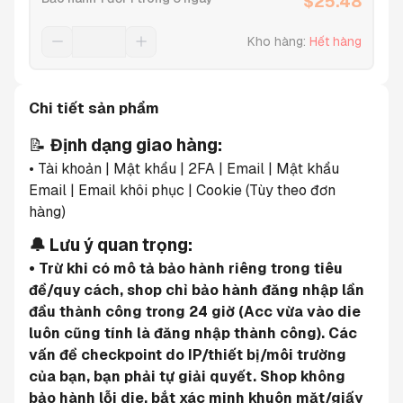
$
25.48
Kho hàng
:
Hết hàng
Chi tiết sản phẩm
📝 
Định dạng giao hàng:
• Tài khoản | Mật khẩu | 2FA | Email | Mật khẩu 
Email | Email khôi phục | Cookie (Tùy theo đơn 
hàng)
🔔 Lưu ý quan trọng:
• Trừ khi có mô tả bảo hành riêng trong tiêu 
đề/quy cách, shop chỉ bảo hành đăng nhập lần 
đầu thành công trong 24 giờ (Acc vừa vào die 
luôn cũng tính là đăng nhập thành công). Các 
vấn đề checkpoint do IP/thiết bị/môi trường 
của bạn, bạn phải tự giải quyết. Shop không 
bảo hành lỗi die, bắt xác minh khuôn mặt/giấy 