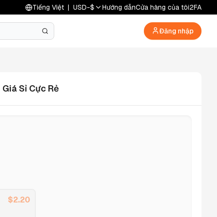
Tiếng Việt
|
USD
-
$
Hướng dẫn
Cửa hàng của tôi
2FA
Đăng nhập
 Giá Sỉ Cực Rẻ
$
2.20