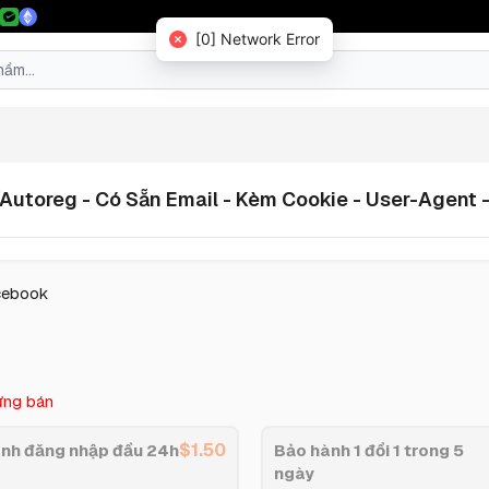
[0] Network Error
Autoreg - Có Sẵn Email - Kèm Cookie - User-Agent -
cebook
ng bán
$
1.50
nh đăng nhập đầu 24h
Bảo hành 1 đổi 1 trong 5
ngày