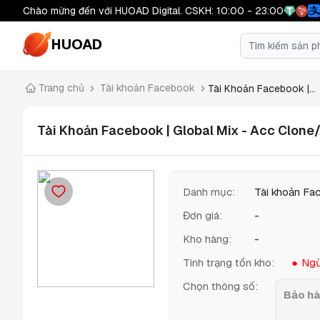
Chào mừng đến với HUOAD Digital. CSKH: 10:00 - 23:00
HUOAD
Trang chủ
Tài khoản Facebook
Tài Khoản Facebook |...
Tài Khoản Facebook | Global Mix - Acc Clone/
Danh mục
:
Tài khoản Fa
Đơn giá
:
-
Kho hàng
:
-
Tình trạng tồn kho
:
Ngừ
Chọn thông số
:
Bảo hà