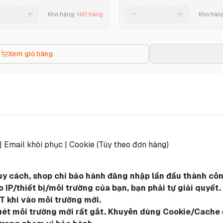
Kho hàng
:
Hết hàng
Kho hàn
Xem giỏ hàng
 | Email khôi phục | Cookie (Tùy theo đơn hàng)
quy cách, shop chỉ bảo hành đăng nhập lần đầu thành công
IP/thiết bị/môi trường của bạn, bạn phải tự giải quyết.
T khi vào môi trường mới.
quét môi trường mới rất gắt. Khuyên dùng Cookie/Cache đ