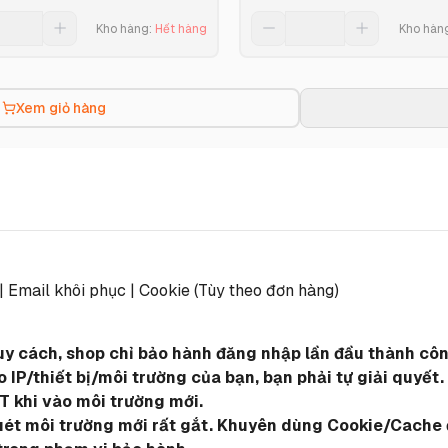
Kho hàng
:
Hết hàng
Kho hàn
Xem giỏ hàng
 | Email khôi phục | Cookie (Tùy theo đơn hàng)
quy cách, shop chỉ bảo hành đăng nhập lần đầu thành công
IP/thiết bị/môi trường của bạn, bạn phải tự giải quyết.
T khi vào môi trường mới.
quét môi trường mới rất gắt. Khuyên dùng Cookie/Cache đ