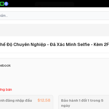
Chế Độ Chuyên Nghiệp - Đã Xác Minh Selfie - Kèm 
cebook
ng bán
$
12.58
nh đăng nhập đầu
Bảo hành 1 đổi 1 trong 5
ngày