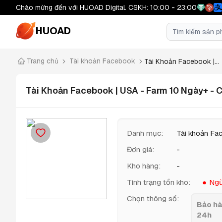
Chào mừng đến với HUOAD Digital. CSKH: 10:00 - 23:00
HUOAD
Trang chủ
Tài khoản Facebook
Tài Khoản Facebook |...
Tài Khoản Facebook | USA - Farm 10 Ngày+ - 
Danh mục
:
Tài khoản Fa
Đơn giá
:
-
Kho hàng
:
-
Tình trạng tồn kho
:
Ngừ
Chọn thông số
:
Bảo hà
24h