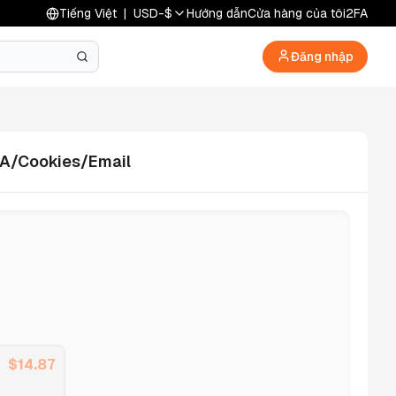
Tiếng Việt
|
USD
-
$
Hướng dẫn
Cửa hàng của tôi
2FA
Đăng nhập
2FA/Cookies/Email
$
14.87