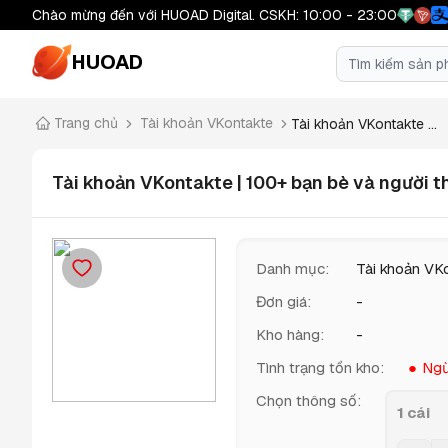
Chào mừng đến với HUOAD Digital. CSKH: 10:00 - 23:00
HUOAD
Trang chủ
Tài khoản VKontakte
Tài khoản VKontakte ...
Tài khoản VKontakte | 100+ bạn bè và người t
Danh mục
:
Tài khoản VK
Đơn giá
:
-
Kho hàng
:
-
Tình trạng tồn kho
:
Ngừ
Chọn thông số
:
1 cái