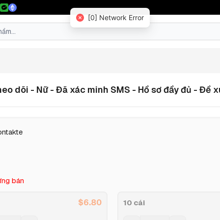
[0] Network Error
heo dõi - Nữ - Đã xác minh SMS - Hồ sơ đầy đủ - Đề 
ontakte
ng bán
$
6.80
10 cái