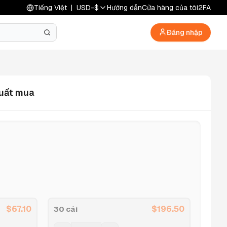
Tiếng Việt
|
USD
-
$
Hướng dẫn
Cửa hàng của tôi
2FA
Đăng nhập
xuất mua
$
67.10
$
196.50
30 cái