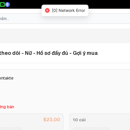
[0] Network Error
heo dõi - Nữ - Hồ sơ đầy đủ - Gợi ý mua
ontakte
ng bán
$
23.00
10 cái