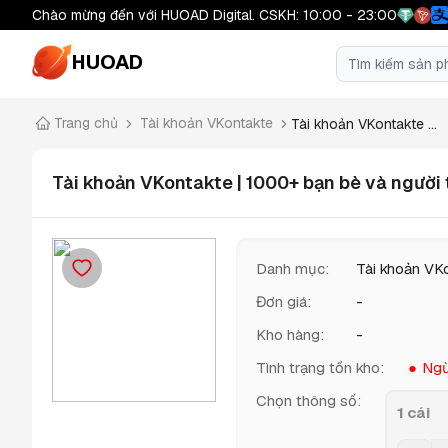
Chào mừng đến với HUOAD Digital. CSKH: 10:00 - 23:00
HUOAD
Trang chủ
Tài khoản VKontakte
Tài khoản VKontakte ...
Tài khoản VKontakte | 1000+ bạn bè và người t
Danh mục
:
Tài khoản VK
Đơn giá
:
-
Kho hàng
:
-
Tình trạng tồn kho
:
Ngừ
Chọn thông số
:
1 cái