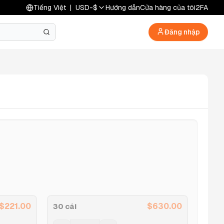
Tiếng Việt
|
USD
-
$
Hướng dẫn
Cửa hàng của tôi
2FA
Đăng nhập
$
221.00
$
630.00
30 cái