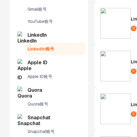
Gmail账号
Li
YouTube账号
官
LinkedIn
LinkedIn账号
Li
Apple ID
官
Apple ID账号
Quora
Quora账号
L
官
Snapchat
Snapchat账号