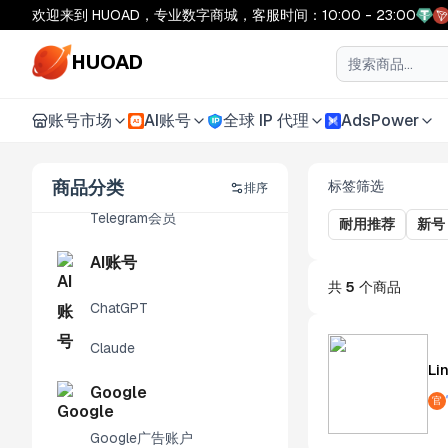
X(Twitter)广告账户
欢迎来到 HUOAD，专业数字商城，客服时间：10:00 - 23:00
X(Twitter)认证
HUOAD
Telegram
账号市场
AI账号
全球 IP 代理
AdsPower
AI
Telegram账号
Telegram频道
商品分类
标签筛选
排序
Telegram会员
耐用推荐
新号
AI账号
共
5
个商品
ChatGPT
Claude
Li
Google
官
Google广告账户