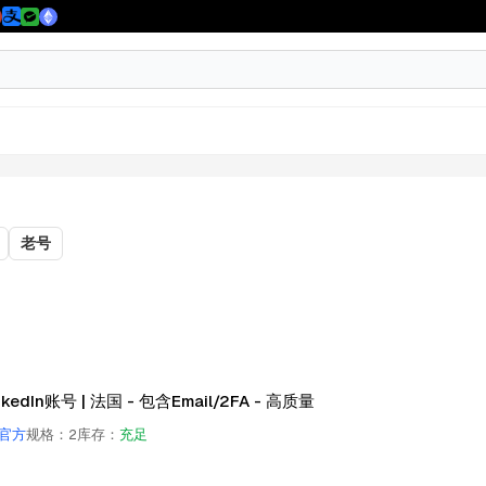
老号
nkedIn账号 | 法国 - 包含Email/2FA - 高质量
官方
规格
：
2
库存
：
充足