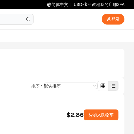
简体中文
|
USD
-
$
教程
我的店铺
2FA
登录
排序：
默认排序
$
2.86
加入购物车