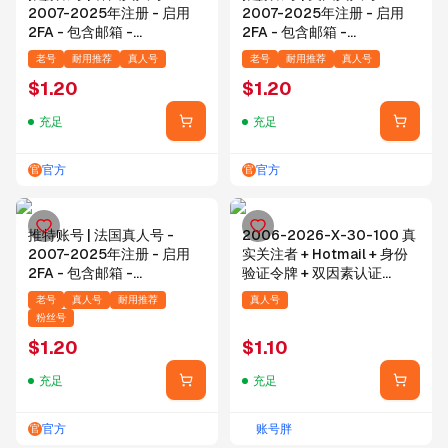
2007-2025年注册 - 启用
2007-2025年注册 - 启用
2FA - 包含邮箱 -
2FA - 包含邮箱 -
10+/50+/100+/500+/1000+粉
10+/50+/100+/500+/1000+
老号
耐用推荐
真人号
老号
耐用推荐
真人号
丝
丝
$
1.20
$
1.20
充足
充足
官方
官方
官
官
推特账号 | 法国真人号 -
2006-2026-X-30-100 真
2007-2025年注册 - 启用
实关注者 + Hotmail + 身份
2FA - 包含邮箱 -
验证令牌 + 双因素认证
10+/50+/100+/500+/1000+粉
（MIX地区 小黑）
老号
真人号
耐用推荐
真人号
丝
粉丝号
$
1.20
$
1.10
充足
充足
官方
账号胖
官