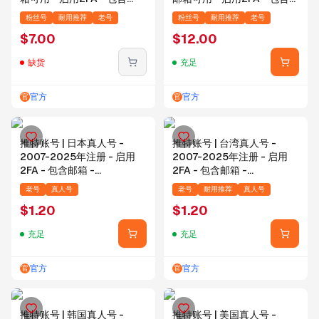
Token
Token
粉丝号
耐用推荐
老号
粉丝号
耐用推荐
老号
$
7.00
$
12.00
缺货
充足
官方
官方
官
官
推特账号 | 日本真人号 -
推特账号 | 台湾真人号 -
2007-2025年注册 - 启用
2007-2025年注册 - 启用
2FA - 包含邮箱 -
2FA - 包含邮箱 -
10+/50+/100+/500+/1000+粉
10+/50+/100+/500+/1000+
老号
真人号
老号
耐用推荐
真人号
丝
丝
$
1.20
$
1.20
充足
充足
官方
官方
官
官
推特账号 | 韩国真人号 -
推特账号 | 美国真人号 -