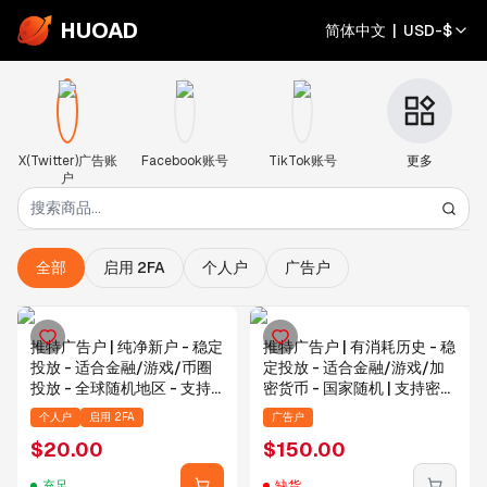
HUOAD
简体中文
|
USD
-
$
X(Twitter)广告账
Facebook账号
TikTok账号
更多
户
全部
启用 2FA
个人户
广告户
推特广告户 | 纯净新户 - 稳定
推特广告户 | 有消耗历史 - 稳
投放 - 适合金融/游戏/币圈
定投放 - 适合金融/游戏/加
投放 - 全球随机地区 - 支持
密货币 - 国家随机 | 支持密码
密码 + 2FA 登录
+2FA双登录
个人户
启用 2FA
广告户
$
20.00
$
150.00
充足
缺货