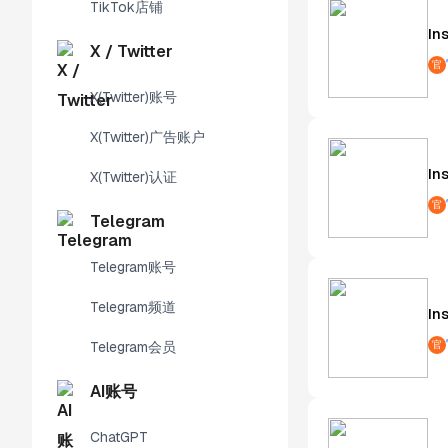
TikTok店铺
In
X / Twitter
官
X(Twitter)账号
X(Twitter)广告账户
In
X(Twitter)认证
官
Telegram
Telegram账号
Telegram频道
In
官
Telegram会员
AI账号
ChatGPT