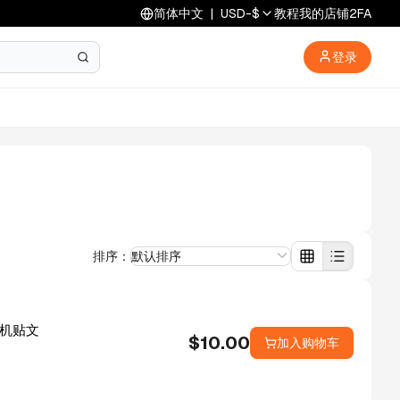
简体中文
|
USD
-
$
教程
我的店铺
2FA
登录
排序：
默认排序
 随机贴文
$
10.00
加入购物车