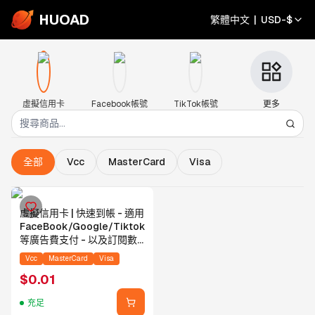
HUOAD
繁體中文
|
USD
-
$
虛擬信用卡
Facebook帳號
TikTok帳號
更多
全部
Vcc
MasterCard
Visa
虛擬信用卡 | 快速到帳 - 適用
FaceBook/Google/Tiktok/X
等廣告費支付 - 以及訂閱數
字會員等 - 聯絡客服下單
Vcc
MasterCard
Visa
$
0.01
充足